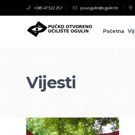
+385 47 522 257
pouogulin@ogulin.hr
Početna
Vij
Vijesti