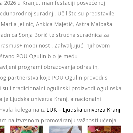
a 2026 u Kranju, manifestaciji posvećenoj
eđunarodnoj suradnji. Učilište su predstavile
arija Jelinić, Ankica Majetić, Astra Malbaša
radnica Sonja Borić te stručna suradnica za
Erasmus+ mobilnosti. Zahvaljujući njihovom
 štand POU Ogulin bio je među
tavljeni programi obrazovanja odraslih,
lnog partnerstva koje POU Ogulin provodi s
i su i tradicionalni ogulinski proizvodi ogulinska
 je Ljudska univerza Kranj, a nacionalni
 Hvala kolegama iz
LUK – Ljudska univerza Kranj
vam na izvrsnom promoviranju važnosti učenja.