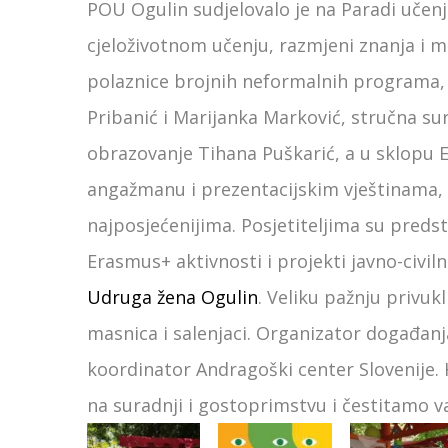
POU Ogulin sudjelovalo je na Paradi učenj
cjeloživotnom učenju, razmjeni znanja i m
polaznice brojnih neformalnih programa, M
Pribanić i Marijanka Marković, stručna su
obrazovanje Tihana Puškarić, a u sklopu 
angažmanu i prezentacijskim vještinama,
najposjećenijima. Posjetiteljima su preds
Erasmus+ aktivnosti i projekti javno-civi
Udruga žena Ogulin
. Veliku pažnju privukl
masnica i salenjaci. Organizator događanja
koordinator Andragoški center Slovenije.
na suradnji i gostoprimstvu i čestitamo 