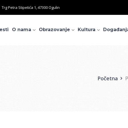
Trg Petra Stipetića 1, 47300 Ogulin
esti
O nama
Obrazovanje
Kultura
Događanj
Početna