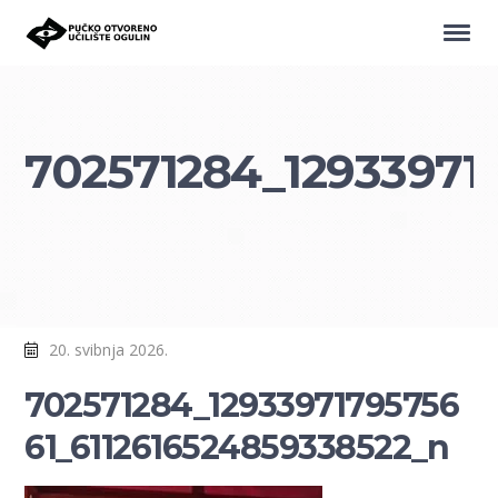
702571284_12933971
20. svibnja 2026.
702571284_12933971795756
61_6112616524859338522_n