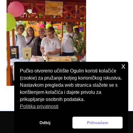
x
Pučko otvoreno učilište Ogulin koristi kolačiće
(cookie) za pružanje boljeg korisničkog iskustva.
Nastavkom pregleda web stranica slažete se s
korištenjem kolačića i dajete privolu za
prikupljanje osobnih podataka.
Politika privatnosti
Odbij
Prihvaćam
© Pučko otvoreno učilište Ogulin, 2026.