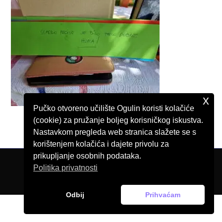
x
Pučko otvoreno učilište Ogulin koristi kolačiće
(cookie) za pružanje boljeg korisničkog iskustva.
Nastavkom pregleda web stranica slažete se s
korištenjem kolačića i dajete privolu za
prikupljanje osobnih podataka.
Politika privatnosti
© Pučko otvoreno učilište Ogulin, 2026.
Odbij
Prihvaćam