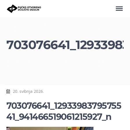
703076641_12933983
20. svibnja 2026.
703076641_12933983795755
41_941466519061215927_n