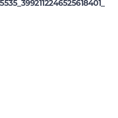
5535_3992112246525618401_