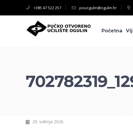
+385 47 522 257
pouogulin@ogulin.hr
Početna
Vij
702782319_12
20. svibnja 2026.