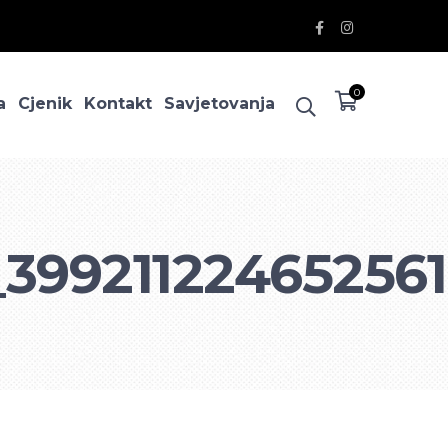
Facebook
Instagram
Profile
Profile
0
a
Cjenik
Kontakt
Savjetovanja
_39921122465256