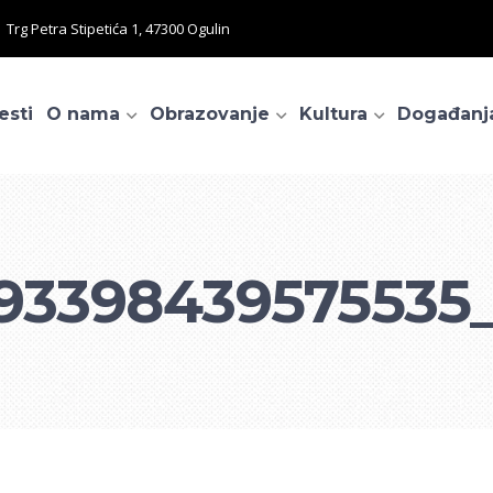
Trg Petra Stipetića 1, 47300 Ogulin
esti
O nama
Obrazovanje
Kultura
Događanj
93398439575535