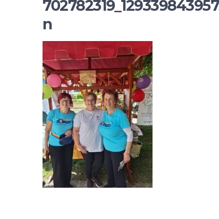
702782319_129339843957
n