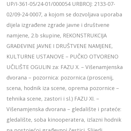
UP/I-361-05/24-01/000054 URBROJ: 2133-07-
02/09-24-0007, a kojom se dozvoljava uporaba
dijela izgrađene zgrade javne i društvene
namjene, 2.b skupine, REKONSTRUKCIJA
GRAĐEVINE JAVNE I DRUŠTVENE NAMJENE,
KULTURNE USTANOVE – PUČKO OTVORENO
UČILIŠTE OGULIN za: FAZU X. – Višenamjenska
dvorana – pozornica: pozornica (proscenij,
scena, hodnik iza scene, oprema pozornice –
tehnika scene, zastori i sl.) FAZU XI. –
Višenamjenska dvorana – gledalište i prateće:
gledalište, soba kinooperatera, izlazni hodnik
na postojećoj građevnoj čestici. Slijedi