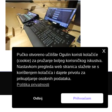
x
Pučko otvoreno učilište Ogulin koristi kolačiće
(cookie) za pružanje boljeg korisničkog iskustva.
Nastavkom pregleda web stranica slažete se s
korištenjem kolačića i dajete privolu za
prikupljanje osobnih podataka.
© Pučko otvoreno učilište Ogulin, 2026.
Politika privatnosti
Odbij
Prihvaćam