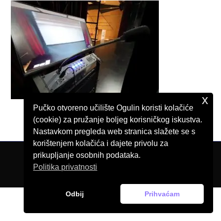
x
Pučko otvoreno učilište Ogulin koristi kolačiće
(cookie) za pružanje boljeg korisničkog iskustva.
Nastavkom pregleda web stranica slažete se s
korištenjem kolačića i dajete privolu za
prikupljanje osobnih podataka.
© Pučko otvoreno učilište Ogulin, 2026.
Politika privatnosti
Odbij
Prihvaćam