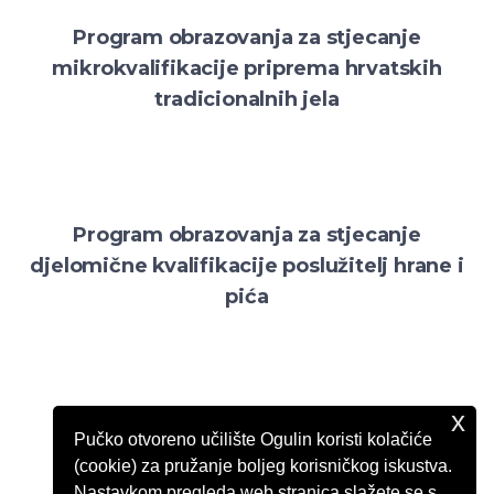
Program obrazovanja za stjecanje
mikrokvalifikacije priprema hrvatskih
tradicionalnih jela
Program obrazovanja za stjecanje
djelomične kvalifikacije poslužitelj hrane i
pića
x
Program obrazovanja za stjecanje
Pučko otvoreno učilište Ogulin koristi kolačiće
djelomične kvalifikacije priprematelj
(cookie) za pružanje boljeg korisničkog iskustva.
jednostavnih slastica
Nastavkom pregleda web stranica slažete se s