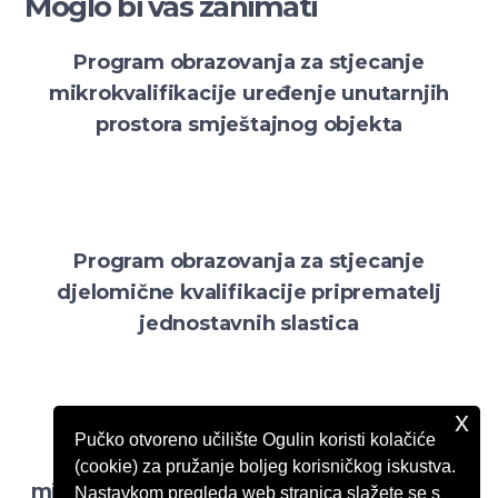
Moglo bi vas zanimati
Program obrazovanja za stjecanje
mikrokvalifikacije uređenje unutarnjih
prostora smještajnog objekta
Program obrazovanja za stjecanje
djelomične kvalifikacije priprematelj
jednostavnih slastica
x
Pučko otvoreno učilište Ogulin koristi kolačiće
Program obrazovanja za stjecanje
(cookie) za pružanje boljeg korisničkog iskustva.
mikrokvalifikacije organiziranje cateringa
Nastavkom pregleda web stranica slažete se s