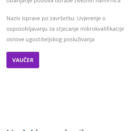
obavljanje poslova obrade živežnih namirnica
Naziv isprave po završetku: Uvjerenje o
osposobljavanju za stjecanje mikrokvalifikacije
osnove ugostiteljskog posluživanja
VAUČER