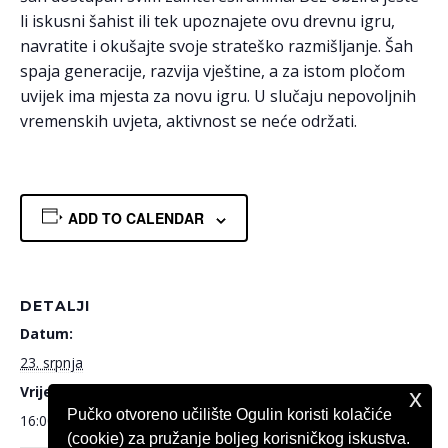
li iskusni šahist ili tek upoznajete ovu drevnu igru,
navratite i okušajte svoje strateško razmišljanje. Šah
spaja generacije, razvija vještine, a za istom pločom
uvijek ima mjesta za novu igru. U slučaju nepovoljnih
vremenskih uvjeta, aktivnost se neće održati.
ADD TO CALENDAR
DETALJI
Datum:
23. srpnja
Vrijeme:
x
Pučko otvoreno učilište Ogulin koristi kolačiće
16:00 - 21:00
(cookie) za pružanje boljeg korisničkog iskustva.