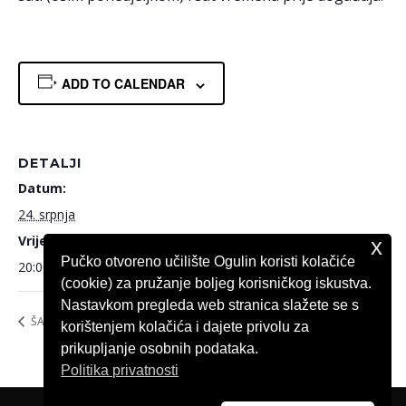
ADD TO CALENDAR
DETALJI
Datum:
24. srpnja
Vrijeme:
x
Pučko otvoreno učilište Ogulin koristi kolačiće
20:00
(cookie) za pružanje boljeg korisničkog iskustva.
Nastavkom pregleda web stranica slažete se s
ŠAH NA TRGU
KINO OGULIN GRAD OSVETE
korištenjem kolačića i dajete privolu za
prikupljanje osobnih podataka.
Politika privatnosti