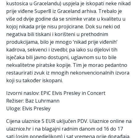
kustosica u Gracelandu) uspjela je iskopati neke nikad
prije viđene Super8 iz Graceland arhiva. Trebalo je
više od dvije godine da se snimke vrate u kvalitetu u
kojoj nikada prije nisu projicirane. Dok su neki od
negativa bili tiskani i korišteni u prethodnim
produkcijama, bilo je mnogo ‘nikad prije viđenih’
kadrova, sekvenci i izvedbi; pa iako su dijelovi tih
isječaka bili javno dostupni, uglavnom su to bile
nekvalitetne piratske kopije. Tim je morao pedantno
restaurirati zvuk iz mnogih nekonvencionalnih izvora
koji su također iskopani.
Izvorni naslov: EPiC Elvis Presley in Concert
Režiser: Baz Luhrmann
Uloge: Elvis Presley
Cijena ulaznice 5 EUR uključen PDV. Ulaznice online na
ulaznice.hr i na blagajni radnim danom od 16 do 17
sati (osim ponedjeljkom) i sat vremena prije događaja.