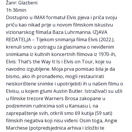
Žanr: Glazbeni
1h 36min
Dostupno u IMAX formatu! Elvis pjeva i priča svoju
priču kao nikad prije u novom filmskom iskustvu
vizionarskog filmaša Baza Luhrmanna. IZJAVA
REDATELJA – Tijekom snimanja filma Elvis (2022.),
krenuli smo u potragu za glasinama o neviđenim
snimkama iz kultnih koncertnih filmova iz 1970-ih,
Elvis: That’s the Way It Is i Elvis on Tour, koje su
navodno izgubljene. Moja prva pomisao bila je da
bismo, ako ih pronađemo, mogli restaurirati
neiskorištene snimke i upotrijebiti ih u našem filmu o
Elvisu, u kojem glumi Austin Butler. Istraživači su ušli
u filmske trezore Warners Brosa zakopane u
podzemnim rudnicima soli u Kansasu i, na
zaprepaštenje svih, otkrili smo 69 kutija (59 sati)
filmskih negativa koji nisu viđeni. Osim toga, Angie
Marchese (potpredsjednica arhiva i izložbi te