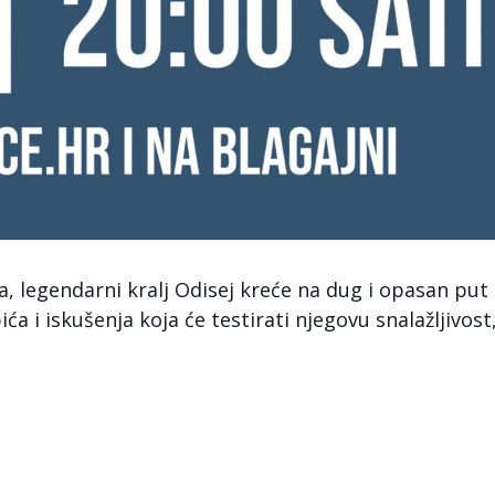
, legendarni kralj Odisej kreće na dug i opasan put
ća i iskušenja koja će testirati njegovu snalažljivost