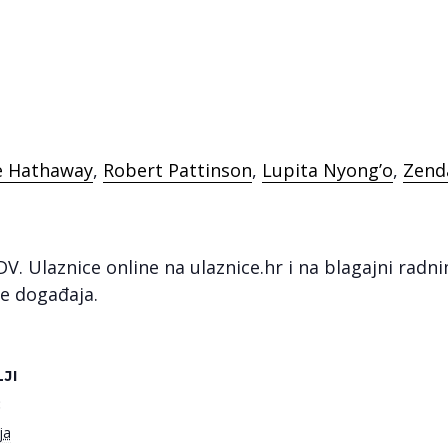
e Hathaway
,
Robert Pattinson
,
Lupita Nyong’o
,
Zend
DV. Ulaznice online na ulaznice.hr i na blagajni rad
je događaja.
JI
:
ja