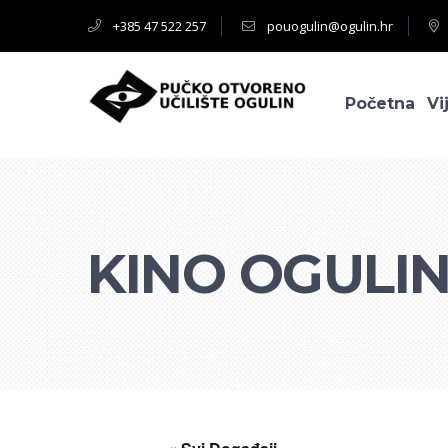
+385 47 522 257
pouogulin@ogulin.hr
Početna
Vi
KINO OGULIN