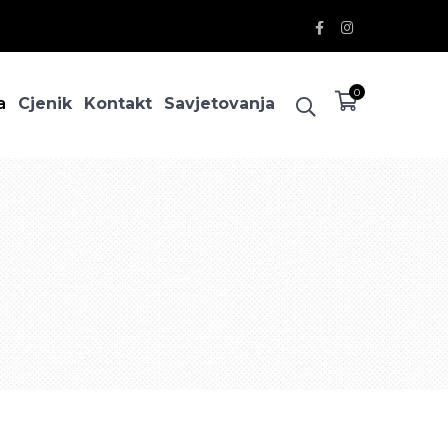
Facebook
Instagram
Profile
Profile
0
a
Cjenik
Kontakt
Savjetovanja