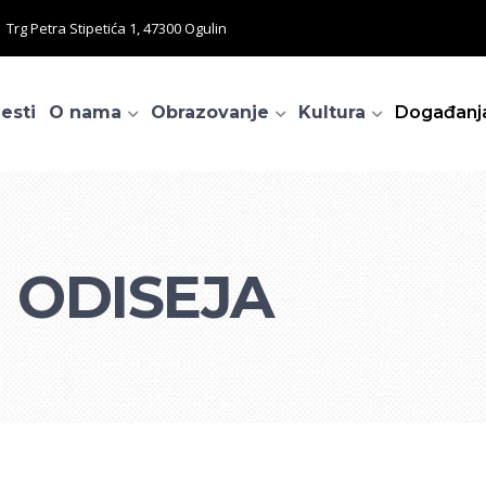
Trg Petra Stipetića 1, 47300 Ogulin
jesti
O nama
Obrazovanje
Kultura
Događanj
 ODISEJA