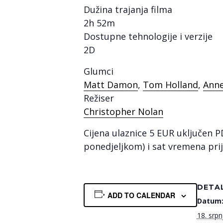
Dužina trajanja filma
2h 52m
Dostupne tehnologije i verzije
2D
Glumci
Matt Damon
,
Tom Holland
,
Ann
Režiser
Christopher Nolan
Cijena ulaznice 5 EUR uključen P
ponedjeljkom) i sat vremena pri
DETAL
ADD TO CALENDAR
Datum
18. srpn