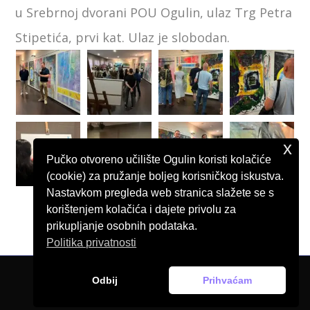
u Srebrnoj dvorani POU Ogulin, ulaz Trg Petra
Stipetića, prvi kat. Ulaz je slobodan.
x
Pučko otvoreno učilište Ogulin koristi kolačiće
(cookie) za pružanje boljeg korisničkog iskustva.
Nastavkom pregleda web stranica slažete se s
korištenjem kolačića i dajete privolu za
prikupljanje osobnih podataka.
Politika privatnosti
Odbij
Prihvaćam
© Pučko otvoreno učilište Ogulin, 2026.