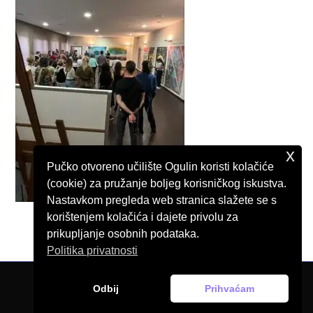
x
Pučko otvoreno učilište Ogulin koristi kolačiće
(cookie) za pružanje boljeg korisničkog iskustva.
Nastavkom pregleda web stranica slažete se s
korištenjem kolačića i dajete privolu za
prikupljanje osobnih podataka.
Politika privatnosti
Odbij
Prihvaćam
© Pučko otvoreno učilište Ogulin, 2026.