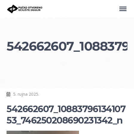
542662607_1088379
5. rujna 2025.
542662607_10883796134107
53_746250208690231342_n