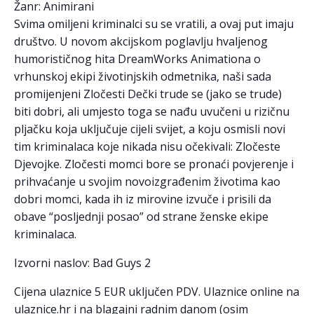
Žanr: Animirani
Svima omiljeni kriminalci su se vratili, a ovaj put imaju
društvo. U novom akcijskom poglavlju hvaljenog
humorističnog hita DreamWorks Animationa o
vrhunskoj ekipi životinjskih odmetnika, naši sada
promijenjeni Zločesti Dečki trude se (jako se trude)
biti dobri, ali umjesto toga se nađu uvučeni u rizičnu
pljačku koja uključuje cijeli svijet, a koju osmisli novi
tim kriminalaca koje nikada nisu očekivali: Zločeste
Djevojke. Zločesti momci bore se pronaći povjerenje i
prihvaćanje u svojim novoizgrađenim životima kao
dobri momci, kada ih iz mirovine izvuče i prisili da
obave “posljednji posao” od strane ženske ekipe
kriminalaca.
Izvorni naslov: Bad Guys 2
Cijena ulaznice 5 EUR uključen PDV. Ulaznice online na
ulaznice.hr i na blagajni radnim danom (osim