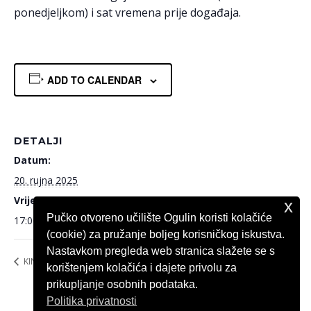
ponedjeljkom) i sat vremena prije događaja.
ADD TO CALENDAR
DETALJI
Datum:
20. rujna 2025
Vrijeme:
x
Pučko otvoreno učilište Ogulin koristi kolačiće
17:00
(cookie) za pružanje boljeg korisničkog iskustva.
Nastavkom pregleda web stranica slažete se s
KINO OGULIN Dugi hod
KINO OGULIN Chuckov život
korištenjem kolačića i dajete privolu za
prikupljanje osobnih podataka.
Politika privatnosti