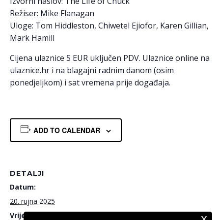
Izvorni naslov: The Life of Chuck
Režiser: Mike Flanagan
Uloge: Tom Hiddleston, Chiwetel Ejiofor, Karen Gillian,
Mark Hamill
Cijena ulaznice 5 EUR uključen PDV. Ulaznice online na
ulaznice.hr i na blagajni radnim danom (osim
ponedjeljkom) i sat vremena prije događaja.
ADD TO CALENDAR
DETALJI
Datum:
20. rujna 2025
Vrijeme:
x