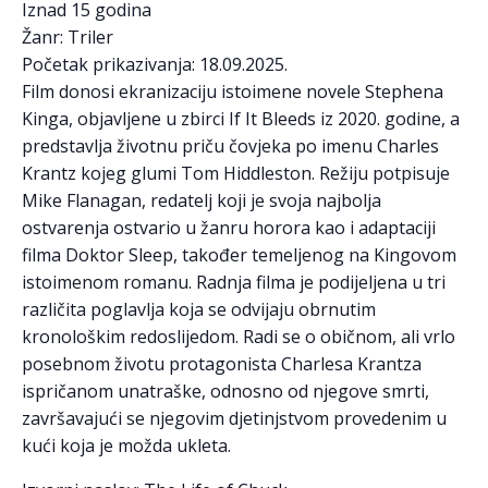
Iznad 15 godina
Žanr: Triler
Početak prikazivanja: 18.09.2025.
Film donosi ekranizaciju istoimene novele Stephena
Kinga, objavljene u zbirci If It Bleeds iz 2020. godine, a
predstavlja životnu priču čovjeka po imenu Charles
Krantz kojeg glumi Tom Hiddleston. Režiju potpisuje
Mike Flanagan, redatelj koji je svoja najbolja
ostvarenja ostvario u žanru horora kao i adaptaciji
filma Doktor Sleep, također temeljenog na Kingovom
istoimenom romanu. Radnja filma je podijeljena u tri
različita poglavlja koja se odvijaju obrnutim
kronološkim redoslijedom. Radi se o običnom, ali vrlo
posebnom životu protagonista Charlesa Krantza
ispričanom unatraške, odnosno od njegove smrti,
završavajući se njegovim djetinjstvom provedenim u
kući koja je možda ukleta.