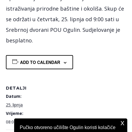
istraživanja prirodne baštine i okoliša. Skup će
se održati u četvrtak, 25. lipnja od 9:00 sati u
Srebrnoj dvorani POU Ogulin. Sudjelovanje je
besplatno.
ADD TO CALENDAR
DETALJI
Datum:
25. lipnja
Vrijeme:
x
08:00 - 17:00
Pučko otvoreno učilište Ogulin koristi kolačiće