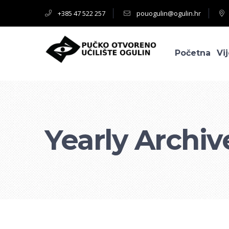
+385 47 522 257
pouogulin@ogulin.hr
Početna
Vij
Yearly Archiv