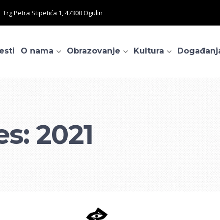
Trg Petra Stipetića 1, 47300 Ogulin
esti
O nama
Obrazovanje
Kultura
Događanj
es: 2021