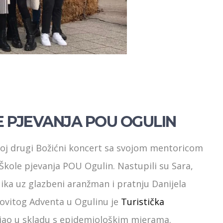
E PJEVANJA POU OGULIN
voj drugi Božićni koncert sa svojom mentoricom
Škole pjevanja POU Ogulin. Nastupili su Sara,
 Nika uz glazbeni aranžman i pratnju Danijela
kovitog Adventa u Ogulinu je
Turistička
ijao u skladu s epidemiološkim mjerama.