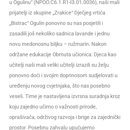
u Ogulinu“ (NPOO.C6.1.R1-I3.01.0036), naši mali
prijatelji iz skupine „Zrakice“ Dječjeg vrtića
„Bistrac“ Ogulin ponovno su nas posjetili i
zasadili još nekoliko sadnica lavande i jednu
novu medonosnu biljku – ružmarin. Nakon
održane edukacije Obrnuta učionica: Djeca kao
učitelji naši mali veliki učitelji izrazili su želju
ponovno doći i svojim doprinosom sudjelovati u
uređenju novog cvjetnjaka, što nas posebno
veseli. Time je nastavljena izvrsna suradnja kroz
koju zajedno učimo o važnosti prirode,
oprašivača, održivog razvoja i brige za zajednički
prostor. Posebnu zahvalu upućujemo