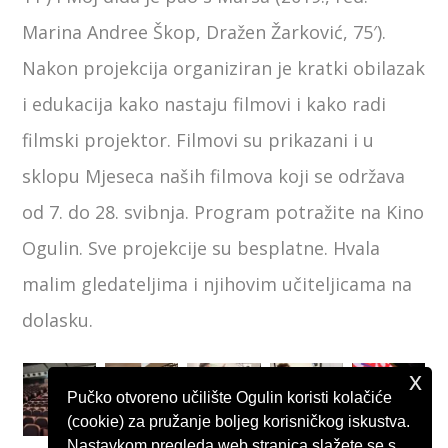
Marina Andree Škop, Dražen Žarković, 75′).
Nakon projekcija organiziran je kratki obilazak
i edukacija kako nastaju filmovi i kako radi
filmski projektor. Filmovi su prikazani i u
sklopu Mjeseca naših filmova koji se održava
od 7. do 28. svibnja. Program potražite na Kino
Ogulin. Sve projekcije su besplatne. Hvala
malim gledateljima i njihovim učiteljicama na
dolasku.
x
Pučko otvoreno učilište Ogulin koristi kolačiće
(cookie) za pružanje boljeg korisničkog iskustva.
Nastavkom pregleda web stranica slažete se s