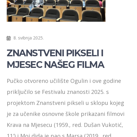
8. svibnja 2025.
ZNANSTVENI PIKSELI I
MJESEC NAŠEG FILMA
Pučko otvoreno učilište Ogulin i ove godine
priključilo se Festivalu znanosti 2025. s
projektom Znanstveni pikseli u sklopu kojeg
je za učenike osnovne škole prikazani filmovi
Krava na Mjesecu (1959., red. Dušan Vukotić,
11′) i Moj dida je pao s Marsa (2019., red.