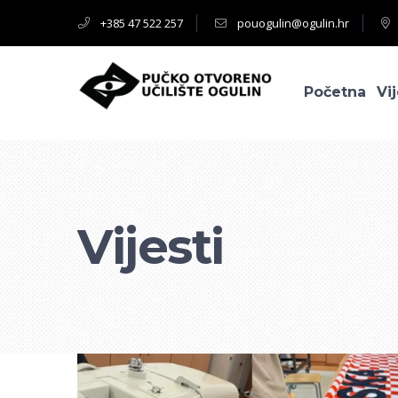
+385 47 522 257
pouogulin@ogulin.hr
Početna
Vij
Vijesti