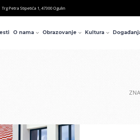
Trg Petra Stipetića 1, 47300 Ogulin
esti
O nama
Obrazovanje
Kultura
Događanj
ZNA