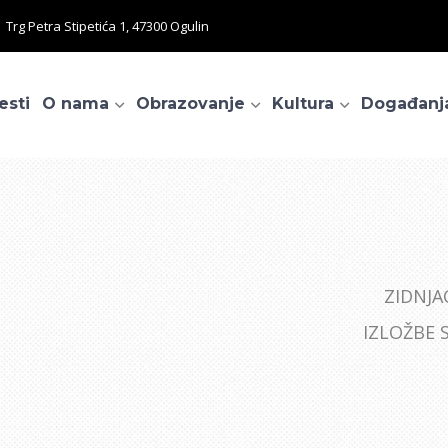
Trg Petra Stipetića 1, 47300 Ogulin
esti
O nama
Obrazovanje
Kultura
Događanj
ZIDNJA
IZLOŽBE 