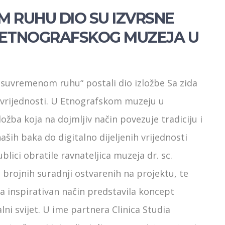
M RUHU DIO SU IZVRSNE
D ETNOGRAFSKOG MUZEJA U
 suvremenom ruhu“ postali dio izložbe Sa zida
ih vrijednosti. U Etnografskom muzeju u
ložba koja na dojmljiv način povezuje tradiciju i
ih baka do digitalno dijeljenih vrijednosti
ici obratile ravnateljica muzeja dr. sc.
 brojnih suradnji ostvarenih na projektu, te
 na inspirativan način predstavila koncept
lni svijet. U ime partnera Clinica Studia