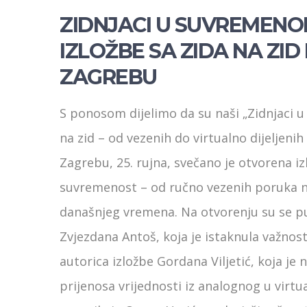
ZIDNJACI U SUVREMENO
IZLOŽBE SA ZIDA NA ZI
ZAGREBU
S
ponosom dijelimo da su naši „Zidnjaci u
na zid – od vezenih do virtualno dijeljen
Zagrebu, 25. rujna, svečano je otvorena iz
suvremenost – od ručno vezenih poruka naš
današnjeg vremena. Na otvorenju su se publ
Zvjezdana Antoš, koja je istaknula važnost
autorica izložbe Gordana Viljetić, koja je
prijenosa vrijednosti iz analognog u virtua