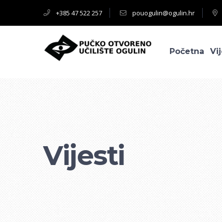
+385 47 522 257
pouogulin@ogulin.hr
Početna
Vij
Vijesti