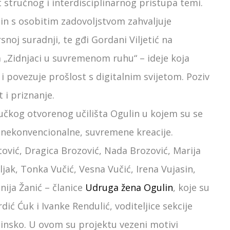
t stručnog i interdisciplinarnog pristupa temi.
in s osobitim zadovoljstvom zahvaljuje
snoj suradnji, te gđi Gordani Viljetić na
a „Zidnjaci u suvremenom ruhu“ – ideje koja
i povezuje prošlost s digitalnim svijetom. Poziv
 i priznanje.
čkog otvorenog učilišta Ogulin u kojem su se
 u nekonvencionalne, suvremene kreacije.
tović, Dragica Brozović, Nada Brozović, Marija
ljak, Tonka Vučić, Vesna Vučić, Irena Vujasin,
nija Žanić – članice
Udruga žena Ogulin
, koje su
ć Ćuk i Ivanke Rendulić, voditeljice sekcije
linsko. U ovom su projektu vezeni motivi