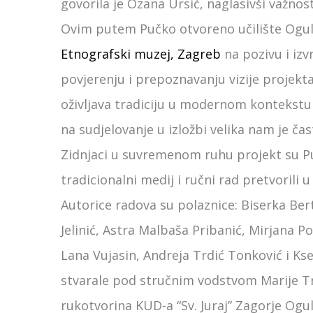
govorila je Ozana Ursić, naglasivši važnos
Ovim putem Pučko otvoreno učilište Ogul
Etnografski muzej, Zagreb
na pozivu i izvr
povjerenju i prepoznavanju vizije projekt
oživljava tradiciju u modernom kontekstu 
na sudjelovanje u izložbi velika nam je čast
Zidnjaci u suvremenom ruhu projekt su Pu
tradicionalni medij i ručni rad pretvorili
Autorice radova su polaznice: Biserka Ber
Jelinić, Astra Malbaša Pribanić, Mirjana Po
Lana Vujasin, Andreja Trdić Tonković i Kse
stvarale pod stručnim vodstvom Marije Trdi
rukotvorina KUD-a “Sv. Juraj” Zagorje Ogu