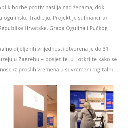
 oblik borbe protiv nasilja nad ženama, dok
 ogulinsku tradiciju. Projekt je sufinanciran
 Republike Hrvatske, Grada Ogulina i Pučkog
ualno dijeljenih vrijednosti otvorena je do 31.
eju u Zagrebu – posjetite ju i otkrijte kako se
enose iz prošlih vremena u suvremeni digitalni