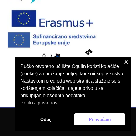
x
Pučko otvoreno učilište Ogulin koristi kolačiće
(cookie) za pružanje boljeg korisničkog iskustva.
Nastavkom pregleda web stranica slažete se s
korištenjem kolačića i dajete privolu za
prikupljanje osobnih podataka.
Politika privatnosti
Odbij
Prihvaćam
© Pučko otvoreno učilište Ogulin, 2026.