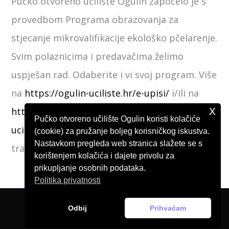
Pučko otvoreno učilište Ogulin započelo je s
provedbom Programa obrazovanja za
stjecanje mikrovalifikacije ekološko pčelarenje.
Svim polaznicima i predavačima želimo
uspješan rad. Odaberite i vi svoj program. Više
na
https://ogulin-uciliste.hr/e-upisi/
i/ili na
x
https://vauceri.hzz.hr/…/pucko-otvoreno-
Pučko otvoreno učilište Ogulin koristi kolačiće
uciliste-ogulin/
. Požurite jer mjera Vaučeri
(cookie) za pružanje boljeg korisničkog iskustva.
Nastavkom pregleda web stranica slažete se s
traje do 30.6.2026. godine.
korištenjem kolačića i dajete privolu za
prikupljanje osobnih podataka.
Politika privatnosti
Odbij
Prihvaćam
© Pučko otvoreno učilište Ogulin, 2026.