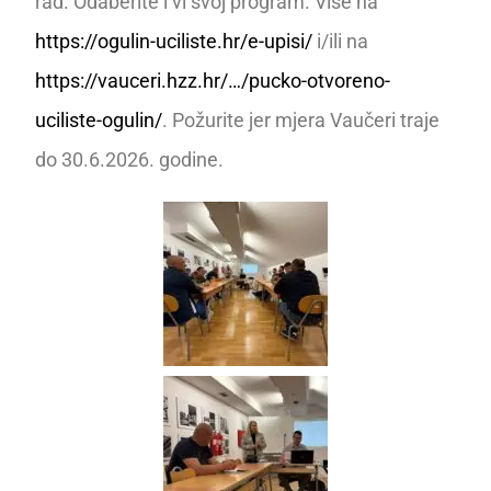
rad. Odaberite i vi svoj program. Više na
https://ogulin-uciliste.hr/e-upisi/
i/ili na
https://vauceri.hzz.hr/…/pucko-otvoreno-
uciliste-ogulin/
. Požurite jer mjera Vaučeri traje
do 30.6.2026. godine.