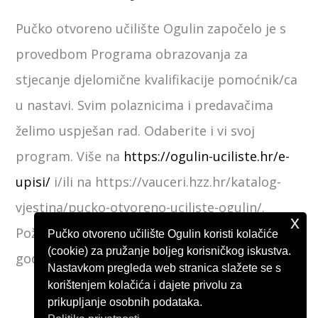
Pučko otvoreno učilište Ogulin započelo je s
provedbom Programa obrazovanja za
stjecanje djelomične kvalifikacije pomoćnik/ca
u nastavi. Svim polaznicima i predavačima
želimo uspješan rad. Odaberite i vi svoj
program. Više na
https://ogulin-uciliste.hr/e-
upisi/
i/ili na https://vauceri.hzz.hr/katalog-
vjestina/pucko-otvoreno-uciliste-ogulin/.
x
Požurite jer mjera Vaučeri traje do 30.6.2026.
Pučko otvoreno učilište Ogulin koristi kolačiće
(cookie) za pružanje boljeg korisničkog iskustva.
godine.
Nastavkom pregleda web stranica slažete se s
korištenjem kolačića i dajete privolu za
prikupljanje osobnih podataka.