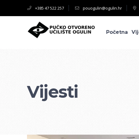
+385 47 522 257
pouogulin@ogulin.hr
Početna
Vij
Vijesti