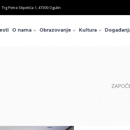
Trg Petra Stipetića 1, 47300 Ogulin
esti
O nama
Obrazovanje
Kultura
Događanj
ZAPOČE