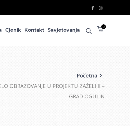
Facebook
Instagram
Profile
Profile
0
a
Cjenik
Kontakt
Savjetovanja
Početna
LO OBRAZOVANJE U PROJEKTU ZAŽELI II –
GRAD OGULIN