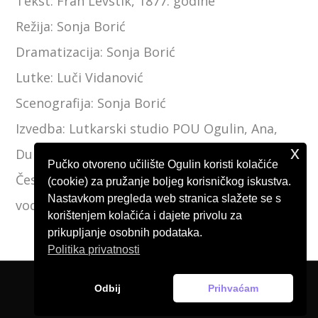
Tekst: Fran Levstik, 1877. godine
Režija: Sonja Borić
Dramatizacija: Sonja Borić
Lutke: Luči Vidanović
Scenografija: Sonja Borić
Izvedba: Lutkarski studio POU Ogulin, Ana,
x
Dunja, Emma, Nika, Iris i Tessa.
Pučko otvoreno učilište Ogulin koristi kolačiće
Čestitamo našim lutkaricama i njihovoj
(cookie) za pružanje boljeg korisničkog iskustva.
Nastavkom pregleda web stranica slažete se s
voditeljici.
korištenjem kolačića i dajete privolu za
prikupljanje osobnih podataka.
Politika privatnosti
Odbij
Prihvaćam
© Pučko otvoreno učilište Ogulin, 2026.