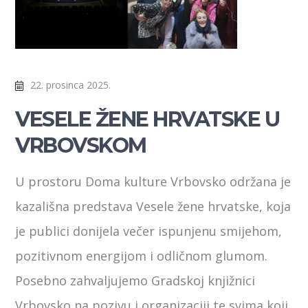
22. prosinca 2025.
VESELE ŽENE HRVATSKE U
VRBOVSKOM
U prostoru Doma kulture Vrbovsko održana je
kazališna predstava Vesele žene hrvatske, koja
je publici donijela večer ispunjenu smijehom,
pozitivnom energijom i odličnom glumom.
Posebno zahvaljujemo Gradskoj knjižnici
Vrbovsko na pozivu i organizaciji te svima koji