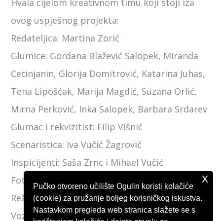
Hvala cijelom kreativnom timu koji stoji iza
ovog uspješnog projekta:
Redateljica: Martina Zorić
Glumice: Gordana Blažević Salopek, Miranda
Cetinjanin, Glorija Domitrović, Katarina Juhas,
Tena Lipošćak, Marija Magdić, Suzana Orlić,
Mirna Perković, Inka Salopek, Barbara Srdarev
Glumac i rekvizitist: Filip Višnić
Scenaristica: Iva Vučić Žagrović
Inspicijenti: Saša Zrnc i Mihael Vučić
x
Fotografija: Ivan Lesić
Pučko otvoreno učilište Ogulin koristi kolačiće
Režija: Ivan Perković i Vjekoslav Žgela
(cookie) za pružanje boljeg korisničkog iskustva.
Nastavkom pregleda web stranica slažete se s
Vozač: Igor Orlić