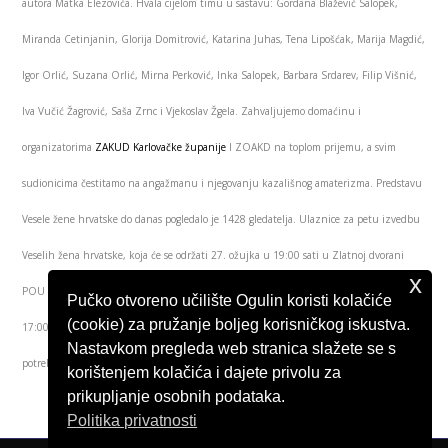
autora Matka Elezovića. Hvala cijelom timu u sastavu: Gordana Blažević Salopek,
Miranda Cetinjanin, Glorija Domitrović, Katarina Juhas, Tena Lipošćak, Marija Magdić,
Igor Orlić, Suzana Orlić, Mirna Perković, Inka Salopek, Barbara Srdarev, Filip Višnić,
Iva Vučić Žagrović, Saša Zrnc i Vjekoslav Žgela. Zahvaljujemo domaćinu i
organizatorima
ZAKUD Karlovačke županije
I ZOAKD na toplom prijemu, a svim
sudionicima čestitamo na angažmanu i njegovanju kazališnog amaterizma.
Predstavu
Vesele žene hrvatske do danas pogledalo je 1428 gledatelja. Ulaznice za petu izvedbu
Veselih žena hrvatske, koja će se održati 27. ožujka u 19:00 sati u Zlatnoj dvorani
x
POU Ogulin, mogu se kupiti na
ulaznice.hr
ili na blagajni radnim danom od 16:00 –
Pučko otvoreno učilište Ogulin koristi kolačiće
(cookie) za pružanje boljeg korisničkog iskustva.
17:00 sati, te sat vremena prije predstave. Sav prihod namijenjen je isključivo za
Nastavkom pregleda web stranica slažete se s
potrebe Dramskog studija.
korištenjem kolačića i dajete privolu za
prikupljanje osobnih podataka.
Politika privatnosti