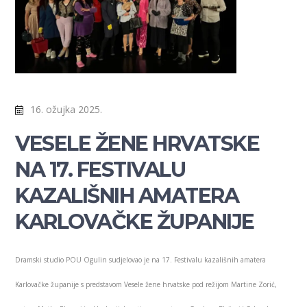
16. ožujka 2025.
VESELE ŽENE HRVATSKE
NA 17. FESTIVALU
KAZALIŠNIH AMATERA
KARLOVAČKE ŽUPANIJE
Dramski studio POU Ogulin sudjelovao je na 17. Festivalu kazališnih amatera
Karlovačke županije s predstavom Vesele žene hrvatske pod režijom Martine Zorić,