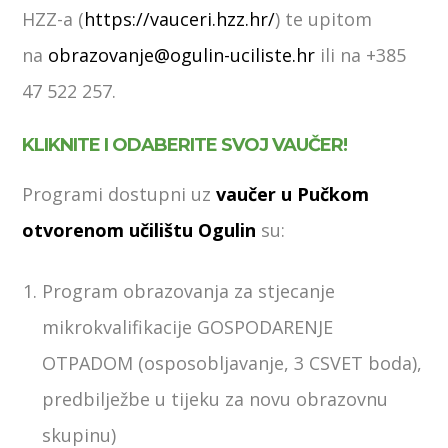
HZZ-a (
https://vauceri.hzz.hr/
) te upitom
na
obrazovanje@ogulin-uciliste.hr
ili na +385
47 522 257.
KLIKNITE I ODABERITE SVOJ VAUČER!
Programi dostupni uz
vaučer u Pučkom
otvorenom učilištu Ogulin
su:
Program obrazovanja za stjecanje
mikrokvalifikacije GOSPODARENJE
OTPADOM (osposobljavanje, 3 CSVET boda),
predbilježbe u tijeku za novu obrazovnu
skupinu)