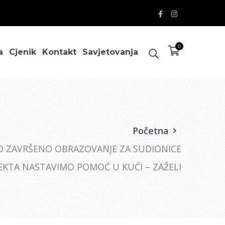
Facebook
Instagram
Profile
Profile
0
a
Cjenik
Kontakt
Savjetovanja
Početna
O ZAVRŠENO OBRAZOVANJE ZA SUDIONICE
EKTA NASTAVIMO POMOĆ U KUĆI – ZAŽELI