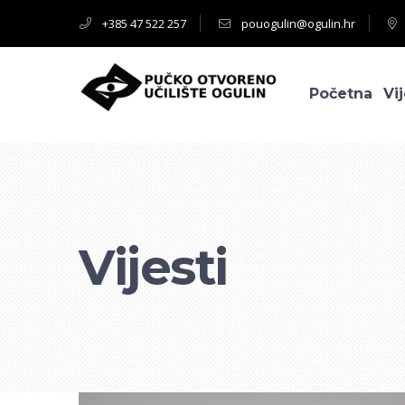
+385 47 522 257
pouogulin@ogulin.hr
Početna
Vij
Vijesti