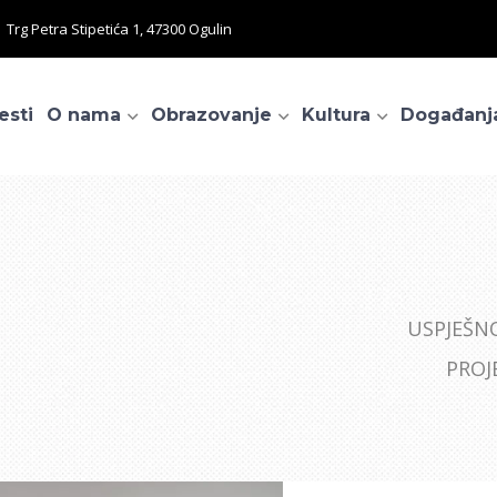
Trg Petra Stipetića 1, 47300 Ogulin
esti
O nama
Obrazovanje
Kultura
Događanj
USPJEŠN
PROJ