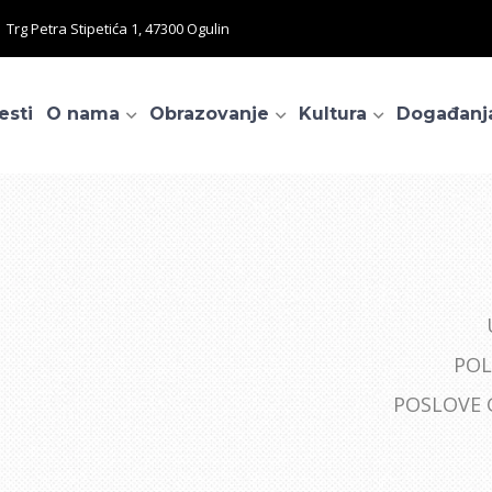
Trg Petra Stipetića 1, 47300 Ogulin
esti
O nama
Obrazovanje
Kultura
Događanj
POL
POSLOVE 