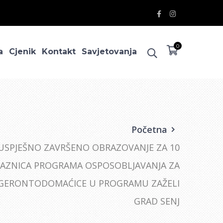
Facebook
Instagram
Profile
Profile
0
a
Cjenik
Kontakt
Savjetovanja
Početna
USPJEŠNO ZAVRŠENO OBRAZOVANJE ZA 10
AZNICA PROGRAMA OSPOSOBLJAVANJA ZA
GERONTODOMAĆICE U PROGRAMU ZAŽELI
GRAD SENJ