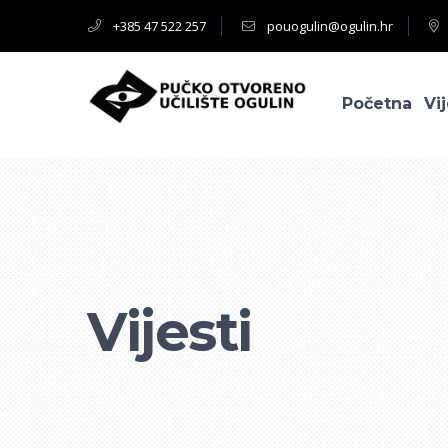
+385 47 522 257
pouogulin@ogulin.hr
Početna
Vij
Vijesti