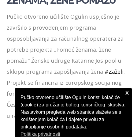
ŽENAMA, ŽENE POMAŽU”
Pučko otvoreno učilište Ogulin uspješno je
završilo s provođenjem programa
osposobljavanja za računalnog operatera za
potrebe projekta „Pomoć ženama, žene
pomažu“ Ženske udruge Katarine Josipdol u
sklopu programa zapošljavanja žena
#Zaželi
.
Projekt se financira iz Europskog socijalnog
x
fonda u financijskom razdoblju 2014.-2020.
Pučko otvoreno učilište Ogulin koristi kolačiće
Čestitamo polaznici i želimo joj puno uspjeha
(cookie) za pružanje boljeg korisničkog iskustva.
Nastavkom pregleda web stranica slažete se s
u radu.
korištenjem kolačića i dajete privolu za
prikupljanje osobnih podataka.
Politika privatnosti