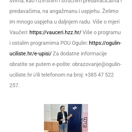
svima, kao i izvrsnim i stručnim predavačicama i
predavačima, na angažmanu i uspjehu. Želimo
im mnogo uspjeha u daljnjem radu. Više o mjeri
Vaučeri:
https://vauceri.hzz.hr/
Više o programu
i ostalim programima POU Ogulin:
https://ogulin-
uciliste.hr/e-upisi/
Za dodatne informacije
obratite se putem e-pošte: obrazovanje@ogulin-
uciliste.hr i/ili telefonom na broj: +385 47 522
257.