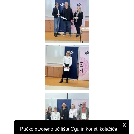
x
Pučko otvoreno učilište Ogulin koristi kolačiće