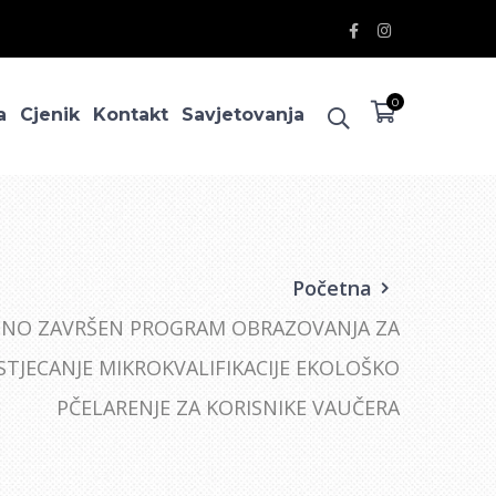
Facebook
Instagram
Profile
Profile
0
a
Cjenik
Kontakt
Savjetovanja
Početna
ŠNO ZAVRŠEN PROGRAM OBRAZOVANJA ZA
STJECANJE MIKROKVALIFIKACIJE EKOLOŠKO
PČELARENJE ZA KORISNIKE VAUČERA