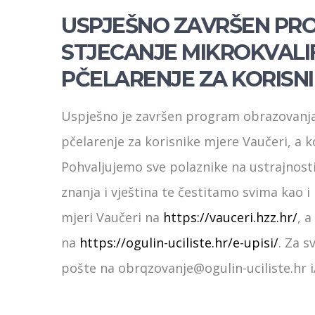
USPJEŠNO ZAVRŠEN PR
STJECANJE MIKROKVALI
PČELARENJE ZA KORISN
Uspješno je završen program obrazovanja 
pčelarenje za korisnike mjere Vaučeri, a k
Pohvaljujemo sve polaznike na ustrajnosti,
znanja i vještina te čestitamo svima kao 
mjeri Vaučeri na
https://vauceri.hzz.hr/
, 
na
https://ogulin-uciliste.hr/e-upisi/
. Za s
pošte na obrqzovanje@ogulin-uciliste.hr i