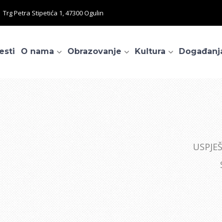
Trg Petra Stipetića 1, 47300 Ogulin
esti
O nama
Obrazovanje
Kultura
Događanj
USPJE