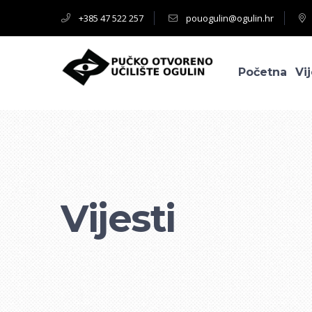
+385 47 522 257
pouogulin@ogulin.hr
Početna
Vij
Vijesti