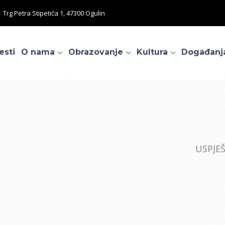
Trg Petra Stipetića 1, 47300 Ogulin
esti
O nama
Obrazovanje
Kultura
Događanj
USPJE