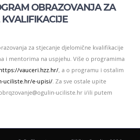
OGRAM OBRAZOVANJA ZA
KVALIFIKACIJE
azovanja za stjecanje djelomične kvalifikacije
ima i mentorima na uspjehu. Više o programima
https://vauceri.hzz.hr/
, a o programu i ostalim
-uciliste.hr/e-upisi/
. Za sve ostale upite
brqzovanje@ogulin-uciliste.hr i/ili putem