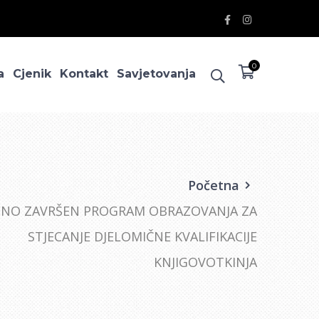
Facebook
Instagram
Profile
Profile
0
a
Cjenik
Kontakt
Savjetovanja
Početna
ŠNO ZAVRŠEN PROGRAM OBRAZOVANJA ZA
STJECANJE DJELOMIČNE KVALIFIKACIJE
KNJIGOVOTKINJA