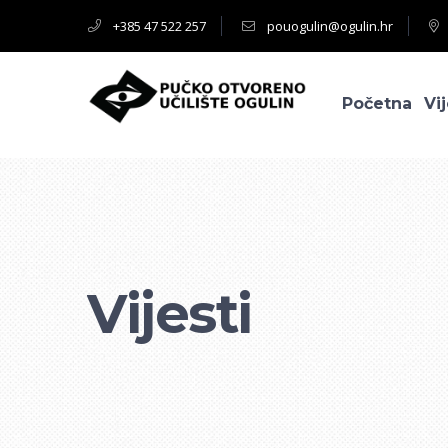
+385 47 522 257
pouogulin@ogulin.hr
Početna
Vij
Vijesti