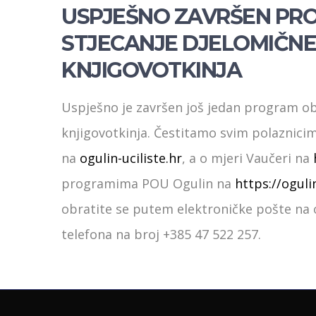
USPJEŠNO ZAVRŠEN PR
STJECANJE DJELOMIČNE 
KNJIGOVOTKINJA
Uspješno je završen još jedan program obr
knjigovotkinja. Čestitamo svim polaznic
na
ogulin-uciliste.hr
, a o mjeri Vaučeri na
programima POU Ogulin na
https://ogulin
obratite se putem elektroničke pošte na o
telefona na broj +385 47 522 257.