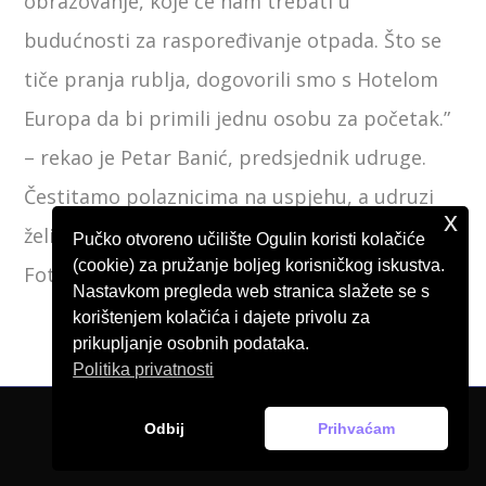
obrazovanje, koje će nam trebati u
budućnosti za raspoređivanje otpada. Što se
tiče pranja rublja, dogovorili smo s Hotelom
Europa da bi primili jednu osobu za početak.”
– rekao je Petar Banić, predsjednik udruge.
Čestitamo polaznicima na uspjehu, a udruzi
x
želimo uspjeh u nastavku plemenitog rada.
Pučko otvoreno učilište Ogulin koristi kolačiće
(cookie) za pružanje boljeg korisničkog iskustva.
Fotografija:
https://karlovacki.hr/
Nastavkom pregleda web stranica slažete se s
korištenjem kolačića i dajete privolu za
prikupljanje osobnih podataka.
Politika privatnosti
Odbij
Prihvaćam
© Pučko otvoreno učilište Ogulin, 2026.