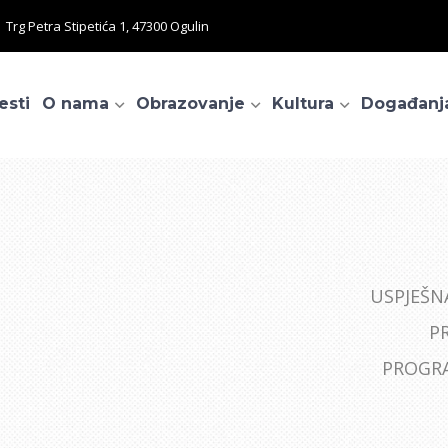
Trg Petra Stipetića 1, 47300 Ogulin
esti
O nama
Obrazovanje
Kultura
Događanj
USPJEŠN
P
PROGRA