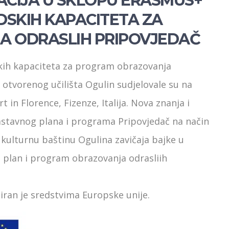
CIJA U SKLOPU ERASMUS+
DSKIH KAPACITETA ZA
 ODRASLIH PRIPOVJEDAČ
skih kapaciteta za program obrazovanja
otvorenog učilišta Ogulin sudjelovale su na
 in Florence, Fizenze, Italija. Nova znanja i
nastavnog plana i programa Pripovjedač na način
ulturnu baštinu Ogulina zavičaja bajke u
iti plan i program obrazovanja odrasliih
ran je sredstvima Europske unije.