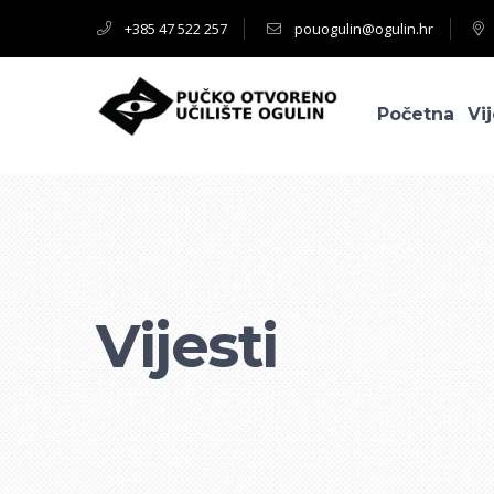
+385 47 522 257
pouogulin@ogulin.hr
Početna
Vij
Vijesti