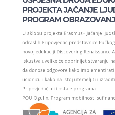
USPJEŠNA DRUGA EDUKA
PROJEKTA JAČANJE LJU
PROGRAM OBRAZOVANJA
U sklopu projekta Erasmus+ Jačanje ljud
odraslih Pripovjedač predstavnice Pučkog 
novoj edukaciji Discovering Renaissance Art
iskustva uvelike će doprinijet stvaranju 
da donose odgovore kako implementirati k
učionicu i kako na istoj utemeljiti i izrad
Pripovjedač ali i ostale programa
POU Ogulin. Program mobilnosti sufinanci