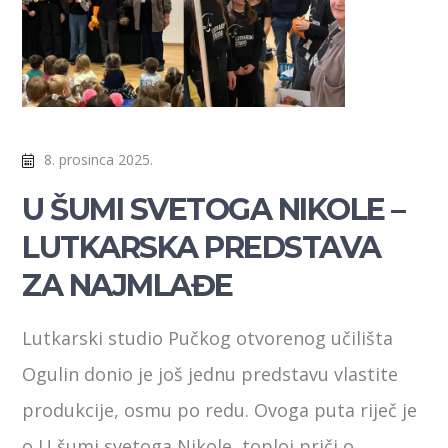
8. prosinca 2025.
U ŠUMI SVETOGA NIKOLE –
LUTKARSKA PREDSTAVA
ZA NAJMLAĐE
Lutkarski studio Pučkog otvorenog učilišta
Ogulin donio je još jednu predstavu vlastite
produkcije, osmu po redu. Ovoga puta riječ je
o U šumi svetoga Nikole, toploj priči o