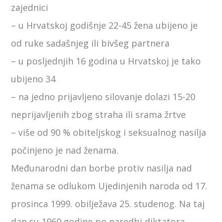
zajednici
– u Hrvatskoj godišnje 22-45 žena ubijeno je
od ruke sadašnjeg ili bivšeg partnera
– u posljednjih 16 godina u Hrvatskoj je tako
ubijeno 34
– na jedno prijavljeno silovanje dolazi 15-20
neprijavljenih zbog straha ili srama žrtve
– više od 90 % obiteljskog i seksualnog nasilja
počinjeno je nad ženama.
Međunarodni dan borbe protiv nasilja nad
ženama se odlukom Ujedinjenih naroda od 17.
prosinca 1999. obilježava 25. studenog. Na taj
dan su 1960.godine po naredbi diktatora