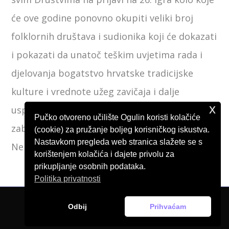
će ove godine ponovno okupiti veliki broj
folklornih društava i sudionika koji će dokazati
i pokazati da unatoč teškim uvjetima rada i
djelovanja bogatstvo hrvatske tradicijske
kulture i vrednote užeg zavičaja i dalje
x
uspješno nesebično i s ponosom čuvaju od
Pučko otvoreno učilište Ogulin koristi kolačiće
zaborava.
(cookie) za pružanje boljeg korisničkog iskustva.
Nastavkom pregleda web stranica slažete se s
Neka (Za)igra kolo!
korištenjem kolačića i dajete privolu za
prikupljanje osobnih podataka.
Politika privatnosti
Odbij
Prihvaćam
© Pučko otvoreno učilište Ogulin, 2026.