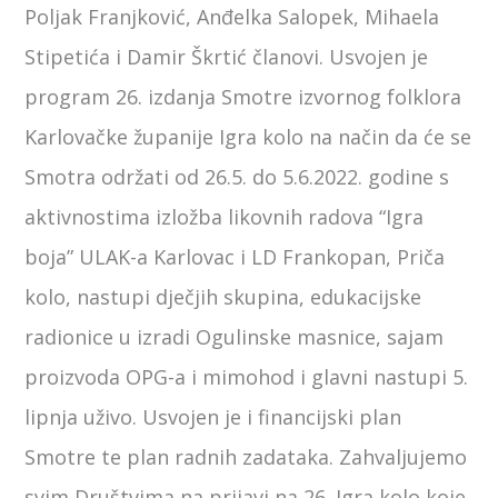
Poljak Franjković, Anđelka Salopek, Mihaela
Stipetića i Damir Škrtić članovi. Usvojen je
program 26. izdanja Smotre izvornog folklora
Karlovačke županije Igra kolo na način da će se
Smotra održati od 26.5. do 5.6.2022. godine s
aktivnostima izložba likovnih radova “Igra
boja” ULAK-a Karlovac i LD Frankopan, Priča
kolo, nastupi dječjih skupina, edukacijske
radionice u izradi Ogulinske masnice, sajam
proizvoda OPG-a i mimohod i glavni nastupi 5.
lipnja uživo. Usvojen je i financijski plan
Smotre te plan radnih zadataka. Zahvaljujemo
svim Društvima na prijavi na 26. Igra kolo koje