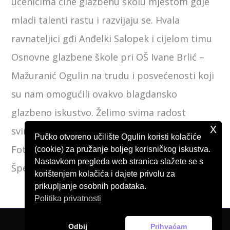
učenicima čine glazbenu školu mjestom gdje
mladi talenti rastu i razvijaju se. Hvala
ravnateljici gđi Anđelki Salopek i cijelom timu
Osnovne glazbene škole pri OŠ Ivane Brlić –
Mažuranić Ogulin na trudu i posvećenosti koji
su nam omogućili ovakvo blagdansko
glazbeno iskustvo. Želimo svima radost
x
sviranja i veselimo se novim koncertima.
Pučko otvoreno učilište Ogulin koristi kolačiće
Fotografije
www.foto-video-in.hr
, Zdravko
(cookie) za pružanje boljeg korisničkog iskustva.
Nastavkom pregleda web stranica slažete se s
Špehar
korištenjem kolačića i dajete privolu za
prikupljanje osobnih podataka.
Politika privatnosti
Odbij
Prihvaćam