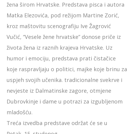
žena širom Hrvatske. Predstava pisca i autora
Matka Elezovića, pod režijom Martine Zorić,
kroz maštovitu scenografiju Ive Žagrović
Vučić, “Vesele žene hrvatske” donose priče iz
života žena iz raznih krajeva Hrvatske. Uz
humor i emociju, predstava prati čistačice
koje raspravljaju o politici, majke koje brinu za
uspjeh svojih učenika. tradicionalne svekrve i
nevjeste iz Dalmatinske zagore, otmjene
Dubrovkinje i dame u potrazi za izgubljenom
mladošću.
Treća izvedba predstave održat će se u
Petak, 15. studenog