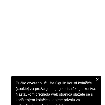
x
Pučko otvoreno učilište Ogulin koristi kolačiće
(cookie) za pružanje boljeg korisničkog iskustva.
Nastavkom pregleda web stranica slažete se s
korištenjem kolačića i dajete privolu za