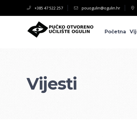
+385 47 522 257
pouogulin@ogulin.hr
Početna
Vij
Vijesti