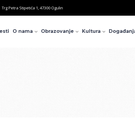
Trg Petra Stipetića 1, 47300 Ogulin
esti
O nama
Obrazovanje
Kultura
Događanj