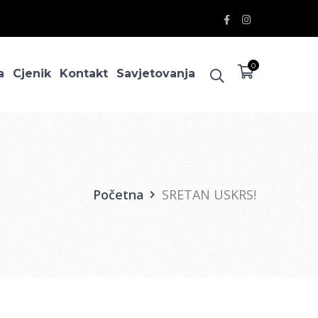
Facebook
Instagram
Profile
Profile
0
a
Cjenik
Kontakt
Savjetovanja
Početna
SRETAN USKRS!