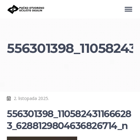
556301398_11058243
2. listopada 2025.
556301398_110582431166628
3_6288129804636826714_n