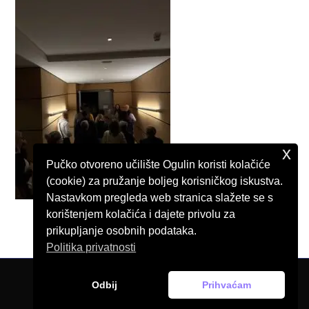
x
Pučko otvoreno učilište Ogulin koristi kolačiće
(cookie) za pružanje boljeg korisničkog iskustva.
Nastavkom pregleda web stranica slažete se s
korištenjem kolačića i dajete privolu za
prikupljanje osobnih podataka.
Politika privatnosti
Odbij
Prihvaćam
© Pučko otvoreno učilište Ogulin, 2026.