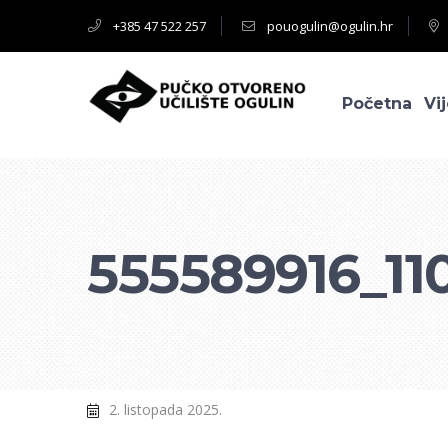
+385 47 522 257
pouogulin@ogulin.hr
Početna
Vij
555589916_1
2. listopada 2025.