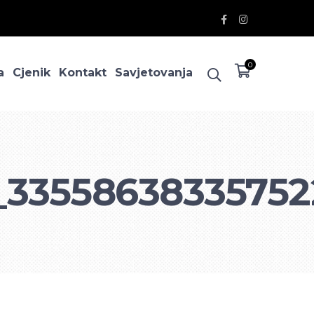
Facebook
Instagram
Profile
Profile
0
a
Cjenik
Kontakt
Savjetovanja
_33558638335752