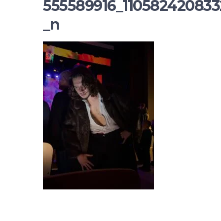
555589916_11058242083
_n