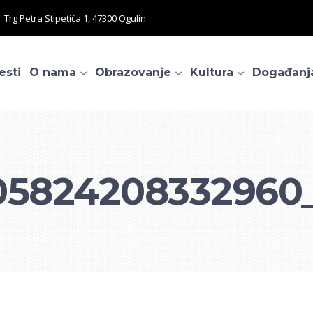
Trg Petra Stipetića 1, 47300 Ogulin
esti
O nama
Obrazovanje
Kultura
Događanj
105824208332960