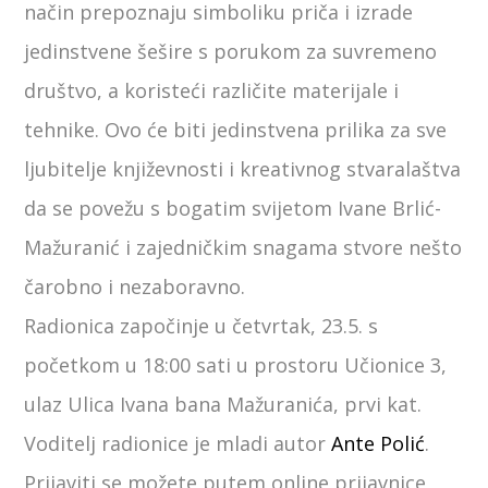
način prepoznaju simboliku priča i izrade
jedinstvene šešire s porukom za suvremeno
društvo, a koristeći različite materijale i
tehnike. Ovo će biti jedinstvena prilika za sve
ljubitelje književnosti i kreativnog stvaralaštva
da se povežu s bogatim svijetom Ivane Brlić-
Mažuranić i zajedničkim snagama stvore nešto
čarobno i nezaboravno.
Radionica započinje u četvrtak, 23.5. s
početkom u 18:00 sati u prostoru Učionice 3,
ulaz Ulica Ivana bana Mažuranića, prvi kat.
Voditelj radionice je mladi autor
Ante Polić
.
Prijaviti se možete putem online prijavnice