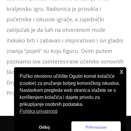
kraljevsku igru. Radionica je privukla i
početnike i iskusne igrače, a zajednički
zaključak je da šah na otvorenom može
itekako biti i zabavan i inspirativan i svi gladni
znanja “pojeli” su koju figuru. Ovim putem
pozivamo sve zainteresirane učenike osnovnih
x
škola na upis u Školu šaha koju provodi
Pučko otvoreno učilište Ogulin koristi kolačiće
Društvo pedagoga tehničke kulture Ogulin.
(cookie) za pružanje boljeg korisničkog iskustva.
Nastavkom pregleda web stranica slažete se s
Prijave na: dptkogulin@gmail.com.
korištenjem kolačića i dajete privolu za
prikupljanje osobnih podataka.
Politika privatnosti
Odbij
Prihvaćam
© Pučko otvoreno učilište Ogulin, 2026.