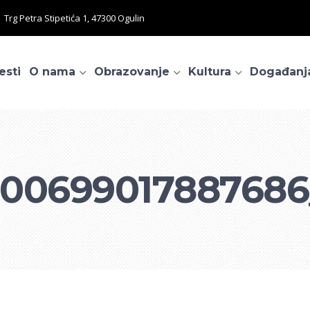
Trg Petra Stipetića 1, 47300 Ogulin
esti
O nama
Obrazovanje
Kultura
Događanj
00699017887686