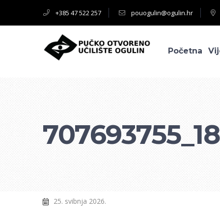
+385 47 522 257
pouogulin@ogulin.hr
Početna
Vij
707693755_18
25. svibnja 2026.