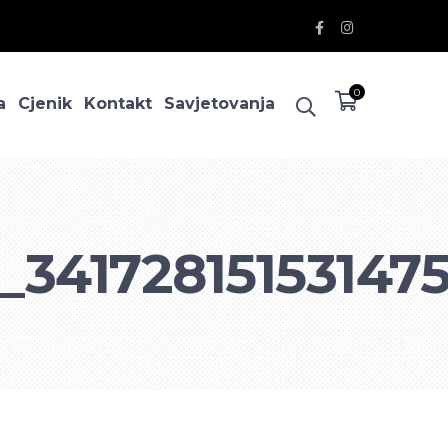
Facebook
Instagram
Profile
Profile
0
a
Cjenik
Kontakt
Savjetovanja
_34172815153147