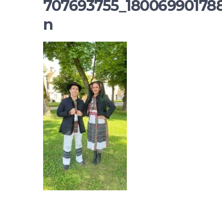
707693755_180069901788
n