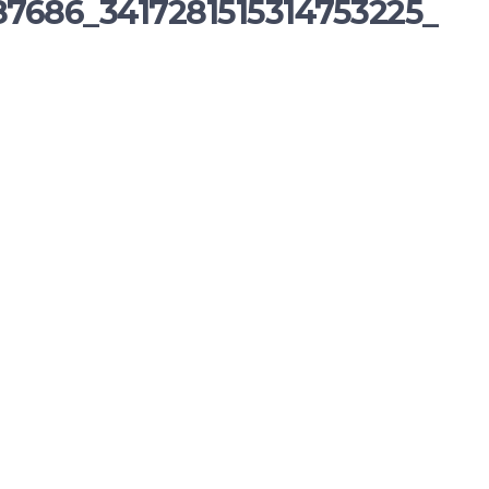
7686_3417281515314753225_